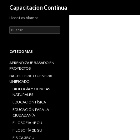
Search
Capacitacion Continua
Liceo Los Alamos
B
u
s
c
a
CATEGORÍAS
r
:
APRENDIZAJE BASADO EN
PROYECTOS
BACHILLERATO GENERAL
UNIFICADO
BIOLOGÍA Y CIENCIAS
NATURALES
EDUCACIÓN FÍSICA
EDUCACIÓN PARA LA
CIUDADANÍA
FILOSOFÍA 1BGU
FILOSOFÍA 2BGU
FISICA 3BGU