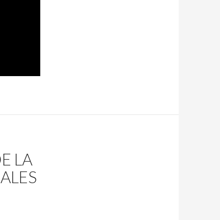
E LA
RALES