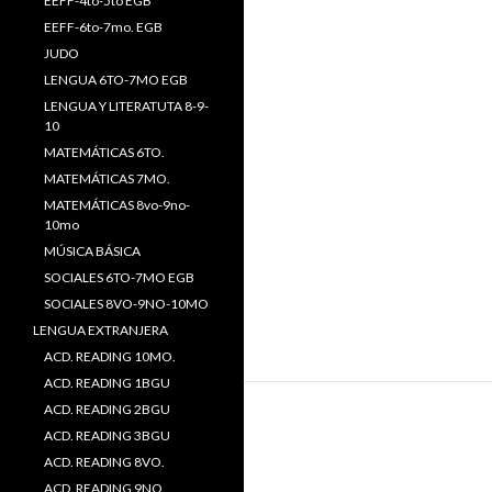
EEFF-4to-5to EGB
EEFF-6to-7mo. EGB
JUDO
LENGUA 6TO-7MO EGB
LENGUA Y LITERATUTA 8-9-
10
MATEMÁTICAS 6TO.
MATEMÁTICAS 7MO.
MATEMÁTICAS 8vo-9no-
10mo
MÚSICA BÁSICA
SOCIALES 6TO-7MO EGB
SOCIALES 8VO-9NO-10MO
LENGUA EXTRANJERA
ACD. READING 10MO.
ACD. READING 1BGU
ACD. READING 2BGU
ACD. READING 3BGU
ACD. READING 8VO.
ACD. READING 9NO.