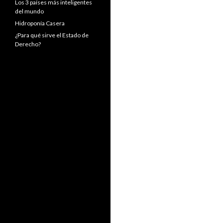
Los 3 países más inteligentes
del mundo
Hidroponía Casera
¿Para qué sirve el Estado de
Derecho?