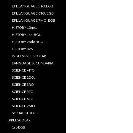
EFL LANGUAGE 5TO.EGB
EFL LANGUAGE 6TO. EGB
EFL LANGUAGE 7MO. EGB
HISTORY 10mo.
HISTORY 1ro. BGU
HISTORY 2ndo BGU
HISTORY 8vo
INGLES PREESCOLAR
LANGUAGE SECUNDARIA
SCIENCE -4TO
SCIENCE 2DO.
SCIENCE 3RO
SCIENCE 5TO.
SCIENCE 6TO.
SCIENCE 7MO.
SOCIAL STUDIES
PREESCOLAR
1ro EGB