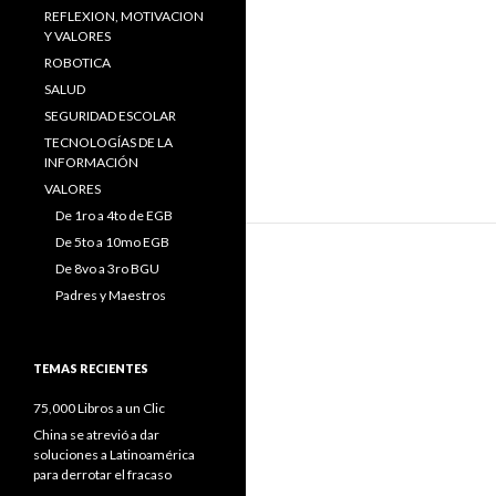
REFLEXION, MOTIVACION
Y VALORES
ROBOTICA
SALUD
SEGURIDAD ESCOLAR
TECNOLOGÍAS DE LA
INFORMACIÓN
VALORES
De 1ro a 4to de EGB
De 5to a 10mo EGB
De 8vo a 3ro BGU
Padres y Maestros
TEMAS RECIENTES
75,000 Libros a un Clic
China se atrevió a dar
soluciones a Latinoamérica
para derrotar el fracaso