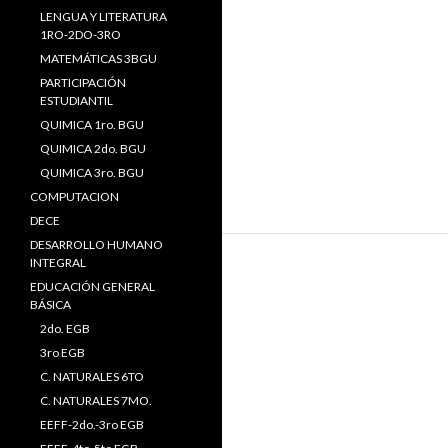
LENGUA Y LITERATURA
1RO-2DO-3RO
MATEMÁTICAS 3BGU
PARTICIPACIÓN
ESTUDIANTIL
QUIMICA 1ro. BGU
QUIMICA 2do. BGU
QUIMICA 3ro. BGU
COMPUTACION
DECE
DESARROLLO HUMANO
INTEGRAL
EDUCACIÓN GENERAL
BÁSICA
2do. EGB
3ro EGB
C. NATURALES 6TO
C. NATURALES 7MO.
EEFF-2do.-3ro EGB