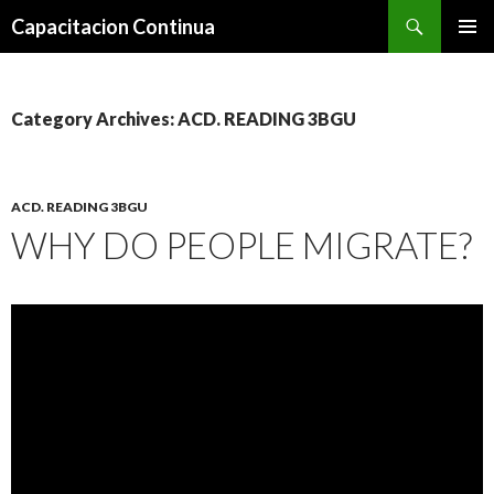
Search
Capacitacion Continua
SKIP
PRIMAR
TO
MENU
CONTENT
Category Archives: ACD. READING 3BGU
ACD. READING 3BGU
WHY DO PEOPLE MIGRATE?