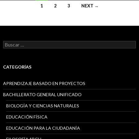
1
2
3
NEXT →
Posts
navigation
B
u
s
c
a
CATEGORÍAS
r
:
APRENDIZAJE BASADO EN PROYECTOS
BACHILLERATO GENERAL UNIFICADO
BIOLOGÍA Y CIENCIAS NATURALES
EDUCACIÓN FÍSICA
EDUCACIÓN PARA LA CIUDADANÍA