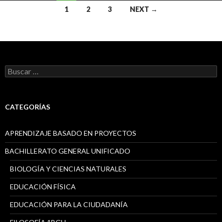
1
2
3
NEXT →
Posts
navigation
B
u
s
c
a
CATEGORÍAS
r
:
APRENDIZAJE BASADO EN PROYECTOS
BACHILLERATO GENERAL UNIFICADO
BIOLOGÍA Y CIENCIAS NATURALES
EDUCACIÓN FÍSICA
EDUCACIÓN PARA LA CIUDADANÍA