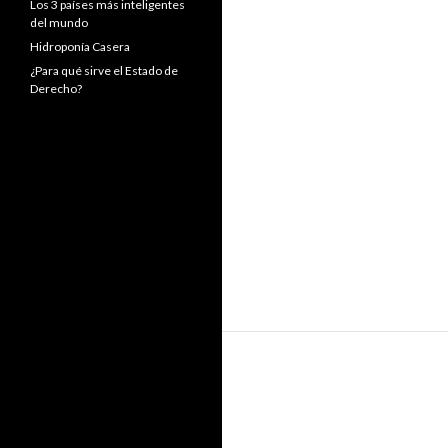
Los 3 países más inteligentes
del mundo
Hidroponía Casera
¿Para qué sirve el Estado de
Derecho?