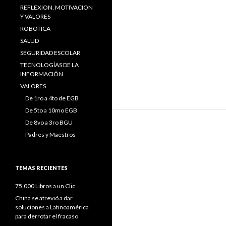
REFLEXION, MOTIVACION
Y VALORES
ROBOTICA
SALUD
SEGURIDAD ESCOLAR
TECNOLOGÍAS DE LA
INFORMACIÓN
VALORES
De 1ro a 4to de EGB
De 5to a 10mo EGB
De 8vo a 3ro BGU
Padres y Maestros
TEMAS RECIENTES
75,000 Libros a un Clic
China se atrevió a dar
soluciones a Latinoamérica
para derrotar el fracaso