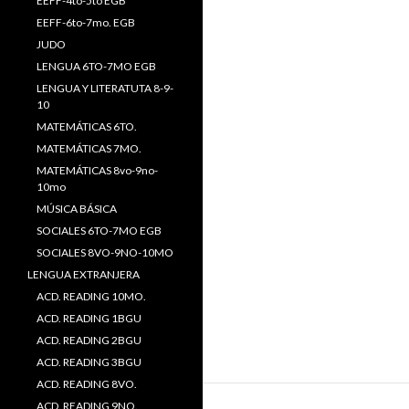
EEFF-4to-5to EGB
EEFF-6to-7mo. EGB
JUDO
LENGUA 6TO-7MO EGB
LENGUA Y LITERATUTA 8-9-
10
MATEMÁTICAS 6TO.
MATEMÁTICAS 7MO.
MATEMÁTICAS 8vo-9no-
10mo
MÚSICA BÁSICA
SOCIALES 6TO-7MO EGB
SOCIALES 8VO-9NO-10MO
LENGUA EXTRANJERA
ACD. READING 10MO.
ACD. READING 1BGU
ACD. READING 2BGU
ACD. READING 3BGU
ACD. READING 8VO.
ACD. READING 9NO.