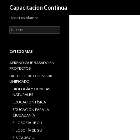
Search
Capacitacion Continua
Liceo Los Alamos
B
u
s
c
a
CATEGORÍAS
r
:
APRENDIZAJE BASADO EN
PROYECTOS
BACHILLERATO GENERAL
UNIFICADO
BIOLOGÍA Y CIENCIAS
NATURALES
EDUCACIÓN FÍSICA
EDUCACIÓN PARA LA
CIUDADANÍA
FILOSOFÍA 1BGU
FILOSOFÍA 2BGU
FISICA 3BGU