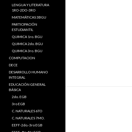
LENGUA Y LITERATURA
1RO-2DO-3RO
MATEMÁTICAS 3BGU
PARTICIPACIÓN
ESTUDIANTIL
QUIMICA 1ro. BGU
QUIMICA 2do. BGU
QUIMICA 3ro. BGU
COMPUTACION
DECE
DESARROLLO HUMANO
INTEGRAL
EDUCACIÓN GENERAL
BÁSICA
2do. EGB
3ro EGB
C. NATURALES 6TO
C. NATURALES 7MO.
EEFF-2do.-3ro EGB