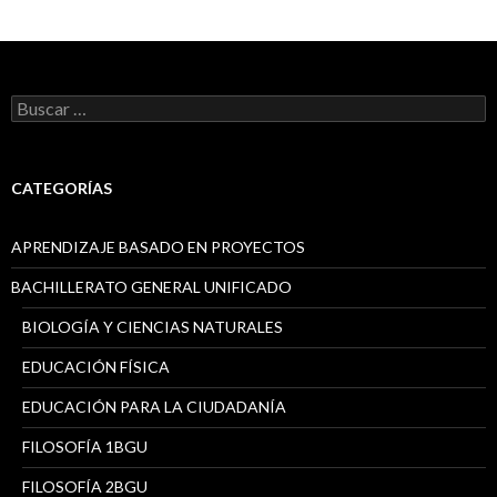
B
u
s
c
a
CATEGORÍAS
r
:
APRENDIZAJE BASADO EN PROYECTOS
BACHILLERATO GENERAL UNIFICADO
BIOLOGÍA Y CIENCIAS NATURALES
EDUCACIÓN FÍSICA
EDUCACIÓN PARA LA CIUDADANÍA
FILOSOFÍA 1BGU
FILOSOFÍA 2BGU