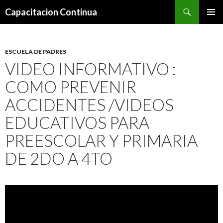
Search
Capacitacion Continua
SKIP
PRIMAR
TO
MENU
CONTENT
ESCUELA DE PADRES
VIDEO INFORMATIVO :
COMO PREVENIR
ACCIDENTES /VIDEOS
EDUCATIVOS PARA
PREESCOLAR Y PRIMARIA
DE 2DO A 4TO